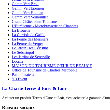
Gamm Vert Brou
Gamm Vert Epernon
Gamm Vert Houdan
Gamm Vert Vernouillet
Grand Châteaudun Tourisme
L'Eurélienne - Microbrasserie de Chandres
La Brouette
La Carriole de Gaëlle
La Ferme des Merisiers
La Ferme du Verger
Le Jardin Des Célestins
Le Sébastopol
Les Jardins de Seresville
Localie
MAISON DU TOURISME CŒUR DE BEAUCE
Office de Tourisme de Chartres Métropole
Patati Patate'la
Y's Event
La Charte Terres d'Eure & Loir
Acheter un produit Terres d'Eure et Loir, c'est acheter la garantie d'un
Réseaux sociaux