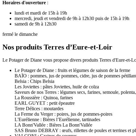
Horaires d'ouverture
:
lundi et mardi de 15h à 19h
mercredi, jeudi et vendredi de 9h à 12h30 puis de 15h à 19h
samedi de 9h à 12h30
fermé le dimanche
Nos produits Terres d’Eure-et-Loir
Le Potager de Diane vous propose divers produits Terres d'Eure-et-Loi
Le Potager de Diane : fruits et légumes de saison de la ferme
BAÏO : pommes, jus de pommes, cidre, jus de pommes pétillan
Belsia : Chips Belsia
Les Joviettes : pâtes Joviettes, huile de colza
Saveurs de nos Terres : légumes secs, farines, semoule, polen
La Roussière : Quinoa, farines
EARL GUYET : petit épeautre
Terre Délices : moutardes
La Ferme du Verger : poires, jus de pommes-poires
L'Eurélienne : Bières l’Eurélienne, tartinades
LA Bonn'Vallée : Bières La Bonn'Vallée
SAS Bruno DEBRAY : œufs, rillettes de poules et terrines et pl
VALCONI : Graines de courges