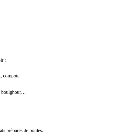
r :
t, compote
ta, boulghour…
ats préparés de poules.