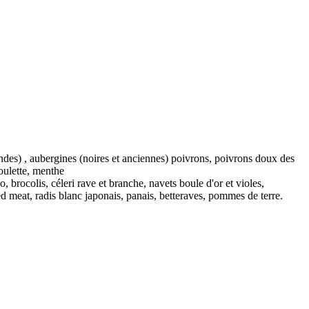
rondes) , aubergines (noires et anciennes) poivrons, poivrons doux des
boulette, menthe
rocolis, céleri rave et branche, navets boule d'or et violes,
red meat, radis blanc japonais, panais, betteraves, pommes de terre.