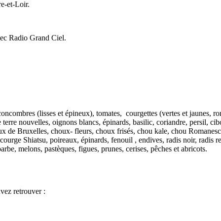
e-et-Loir.
avec Radio Grand Ciel.
, concombres (lisses et épineux), tomates, courgettes (vertes et jaunes, 
 terre nouvelles, oignons blancs, épinards, basilic, coriandre, persil, ci
de Bruxelles, choux- fleurs, choux frisés, chou kale, chou Romanesco, b
courge Shiatsu, poireaux, épinards, fenouil , endives, radis noir, radis 
barbe, melons, pastèques, figues, prunes, cerises, pêches et abricots.
vez retrouver :