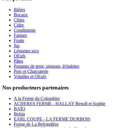
Bières
Bocaux
Chips
Cidre
Condiments
Farines
Fruits
Jus
Légumes secs
OEufs
Pâtes
Pommes de terre, oignons, échalotes
Porc et Charcuterie
Volailles et OEufs
Nos producteurs partenaires
A la Ferme du Colombier
ACHERES FERME - HALLAY Benoît et Sophie
BAÏO
Belsia
EARL COUPE - LA FERME DURBOIS
Ferme de La Belvindière