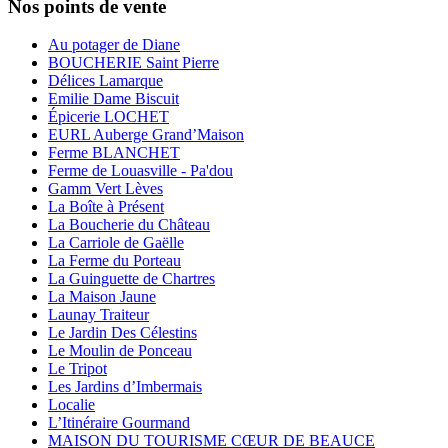
Nos points de vente
Au potager de Diane
BOUCHERIE Saint Pierre
Délices Lamarque
Emilie Dame Biscuit
Épicerie LOCHET
EURL Auberge Grand’Maison
Ferme BLANCHET
Ferme de Louasville - Pa'dou
Gamm Vert Lèves
La Boîte à Présent
La Boucherie du Château
La Carriole de Gaëlle
La Ferme du Porteau
La Guinguette de Chartres
La Maison Jaune
Launay Traiteur
Le Jardin Des Célestins
Le Moulin de Ponceau
Le Tripot
Les Jardins d’Imbermais
Localie
L’Itinéraire Gourmand
MAISON DU TOURISME CŒUR DE BEAUCE