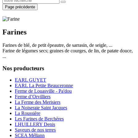
Page précédente
Farines
Farines de blé, de petit épeautre, de sarrasin, de seigle, ...
Farine de légumes secs; graines de courges, de lin, de patate douce,
...
Nos producteurs
EARL GUYET
EARL La Petite Beauceronne
Ferme de Louasville - Pa'dou
Ferme d’Orvilliers
La Ferme des Merisiers
La Noiseraie Saint Jacques
La Roussière
Les Farines de Berchères
LHUILLERY Denis
Saveurs de nos terres
SCEA Mélïann