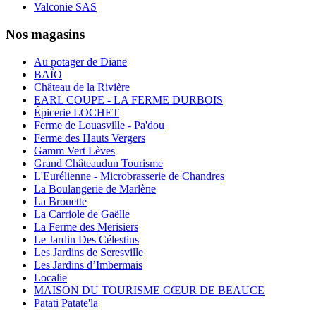
Valconie SAS
Nos magasins
Au potager de Diane
BAÏO
Château de la Rivière
EARL COUPE - LA FERME DURBOIS
Épicerie LOCHET
Ferme de Louasville - Pa'dou
Ferme des Hauts Vergers
Gamm Vert Lèves
Grand Châteaudun Tourisme
L'Eurélienne - Microbrasserie de Chandres
La Boulangerie de Marlène
La Brouette
La Carriole de Gaëlle
La Ferme des Merisiers
Le Jardin Des Célestins
Les Jardins de Seresville
Les Jardins d’Imbermais
Localie
MAISON DU TOURISME CŒUR DE BEAUCE
Patati Patate'la