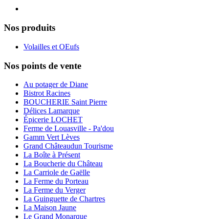
Nos produits
Volailles et OEufs
Nos points de vente
Au potager de Diane
Bistrot Racines
BOUCHERIE Saint Pierre
Délices Lamarque
Épicerie LOCHET
Ferme de Louasville - Pa'dou
Gamm Vert Lèves
Grand Châteaudun Tourisme
La Boîte à Présent
La Boucherie du Château
La Carriole de Gaëlle
La Ferme du Porteau
La Ferme du Verger
La Guinguette de Chartres
La Maison Jaune
Le Grand Monarque