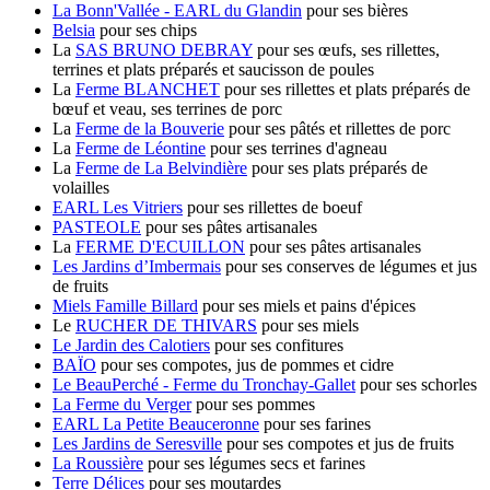
La Bonn'Vallée - EARL du Glandin
pour ses bières
Belsia
pour ses chips
La
SAS BRUNO DEBRAY
pour ses œufs, ses rillettes,
terrines et plats préparés et saucisson de poules
La
Ferme BLANCHET
pour ses rillettes et plats préparés de
bœuf et veau, ses terrines de porc
La
Ferme de la Bouverie
pour ses pâtés et rillettes de porc
La
Ferme de Léontine
pour ses terrines d'agneau
La
Ferme de La Belvindière
pour ses plats préparés de
volailles
EARL Les Vitriers
pour ses rillettes de boeuf
PASTEOLE
pour ses pâtes artisanales
La
FERME D'ECUILLON
pour ses pâtes artisanales
Les Jardins d’Imbermais
pour ses conserves de légumes et jus
de fruits
Miels Famille Billard
pour ses miels et pains d'épices
Le
RUCHER DE THIVARS
pour ses miels
Le Jardin des Calotiers
pour ses confitures
BAÏO
pour ses compotes, jus de pommes et cidre
Le BeauPerché - Ferme du Tronchay-Gallet
pour ses schorles
La Ferme du Verger
pour ses pommes
EARL La Petite Beauceronne
pour ses farines
Les Jardins de Seresville
pour ses compotes et jus de fruits
La Roussière
pour ses légumes secs et farines
Terre Délices
pour ses moutardes