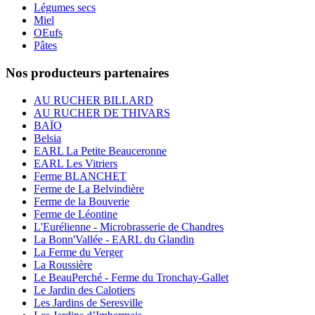
Légumes secs
Miel
OEufs
Pâtes
Nos producteurs partenaires
AU RUCHER BILLARD
AU RUCHER DE THIVARS
BAÏO
Belsia
EARL La Petite Beauceronne
EARL Les Vitriers
Ferme BLANCHET
Ferme de La Belvindière
Ferme de la Bouverie
Ferme de Léontine
L'Eurélienne - Microbrasserie de Chandres
La Bonn'Vallée - EARL du Glandin
La Ferme du Verger
La Roussière
Le BeauPerché - Ferme du Tronchay-Gallet
Le Jardin des Calotiers
Les Jardins de Seresville