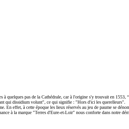
à quelques pas de la Cathédrale, car à l'origine s'y trouvait en 1553, “
nt qui dissidium volunt", ce qui signifie : "Hors d'ici les querelleurs".
me. En effet, à cette époque les lieux réservés au jeu de paume se dénom
nance à la marque "Terres d'Eure-et-Loir" nous conforte dans notre démar