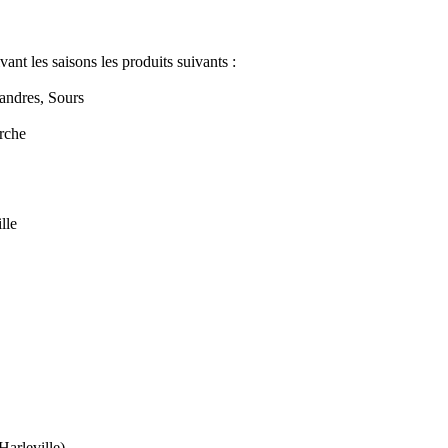
vant les saisons les produits suivants :
handres, Sours
erche
lle
Harleville)