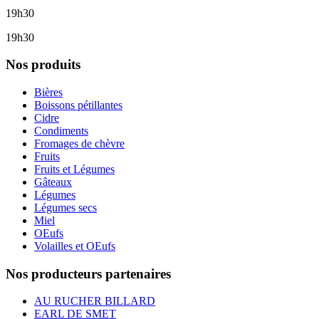
19h30
19h30
Nos produits
Bières
Boissons pétillantes
Cidre
Condiments
Fromages de chèvre
Fruits
Fruits et Légumes
Gâteaux
Légumes
Légumes secs
Miel
OEufs
Volailles et OEufs
Nos producteurs partenaires
AU RUCHER BILLARD
EARL DE SMET