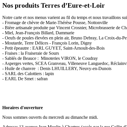
Nos produits Terres d’Eure-et-Loir
Notre carte et nos menus varient au fil du temps et nous travaillons sui
- Fromage de chèvre de Marie-Thérèse Pousse, Nottonville
- Bière artisanale produite par Vincent Crosnier, Microbrasserie de C
- Miel, Jean-François Billard, Dammarie
- Oeufs de poules élevées en plein air, Bruno Debray, La Croix-du-P
- Moutarde, Terre Délices - François Lorin, Digny
- Petit épeautre : EARL GUYET, Saint-Arnoult-des-Bois
- Fraises : la Fraiseraie de Sours
- Sablés de Beauce : Minoteries VIRON, le Coudray
- Asperges vertes, SCEA Granveau, Villeneuve Languedoc, Réclainvi
- Huile de chanvre : Denis LHUILLERY, Neuvy-en-Dunois
- SARL des Calottiers : lapin
- EARL De Smet : safran
Horaires d'ouverture
Nous sommes ouverts du mercredi au dimanche midi.
Adresse: 13 avenue Jean Moulin à Chartres (accès par la rue Collin d'